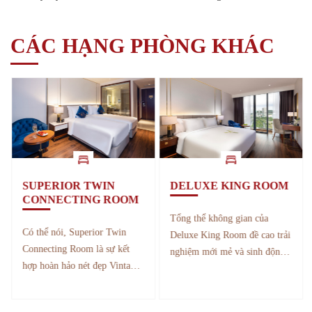
CÁC HẠNG PHÒNG KHÁC
SUPERIOR TWIN
DELUXE KING ROOM
CONNECTING ROOM
Tổng thể không gian của
Có thể nói, Superior Twin
Deluxe King Room đề cao trải
Connecting Room là sự kết
nghiệm mới mẻ và sinh động
hợp hoàn hảo nét đẹp Vintage
cho kỳ nghỉ của bạn. Những
thanh lịch cùng sự phá cách
chi tiết kiến trúc lôi cuốn được
độc đáo trong kiến trúc.
sắp đặt cân đối hài hoà với