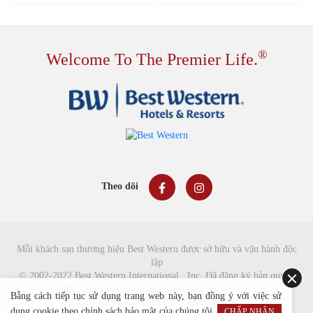
độc đáo trong kiến trúc.
kiến trúc đương đại.
®
Welcome To The Premier Life.
Theo dõi
Mỗi khách sạn thương hiệu Best Western được sở hữu và vận hành độc
lập
© 2002-2022 Best Western International., Inc. Đã đăng ký bản quyền
© 2023 Marvella Nha Trang - Đã đăng ký bản quyền
Bằng cách tiếp tục sử dụng trang web này, bạn đồng ý với việc sử
Thiết kế và phát triển bởi
SweetSoft JSC
dụng cookie theo chính sách bảo mật của chúng tôi.
CHẤP NHẬN