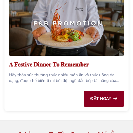
𝐀 𝐅𝐞𝐬𝐭𝐢𝐯𝐞 𝐃𝐢𝐧𝐧𝐞𝐫 𝐓𝐨 𝐑𝐞𝐦𝐞𝐦𝐛𝐞𝐫
Hãy thỏa sức thưởng thức nhiều món ăn và thức uống đa
dạng, được chế biến tỉ mỉ bởi đội ngũ đầu bếp tài năng của
chúng tôi.
ĐẶT NGAY
®