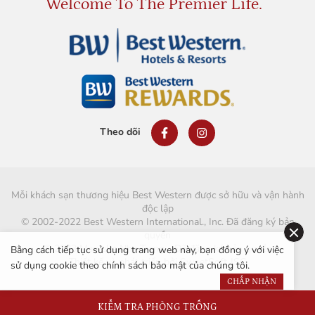
Welcome To The Premier Life.
Theo dõi
Mỗi khách sạn thương hiệu Best Western được sở hữu và vận hành
độc lập
© 2002-2022 Best Western International., Inc. Đã đăng ký bản
quyền
© 2023 Marvella Nha Trang - Đã đăng ký bản quyền
Bằng cách tiếp tục sử dụng trang web này, bạn đồng ý với việc
Thiết kế và phát triển bởi
SweetSoft JSC
sử dụng cookie theo chính sách bảo mật của chúng tôi.
CHẤP NHẬN
KIỂM TRA PHÒNG TRỐNG